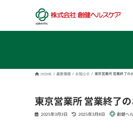
コ
ナ
ン
ビ
テ
ゲ
ン
ー
ツ
シ
へ
ョ
ス
ン
キ
に
ッ
移
プ
動
HOME
最新情報
お知らせ
東京営業所 営業終了の
東京営業所 営業終了
最
2025年3月3日
2025年3月8日
創健ヘ
終
更
新