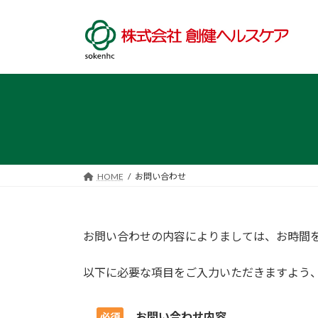
コ
ナ
ン
ビ
テ
ゲ
ン
ー
ツ
シ
へ
ョ
ス
ン
キ
に
ッ
移
プ
動
HOME
お問い合わせ
お問い合わせの内容によりましては、お時間
以下に必要な項目をご入力いただきますよう
お問い合わせ内容
必須