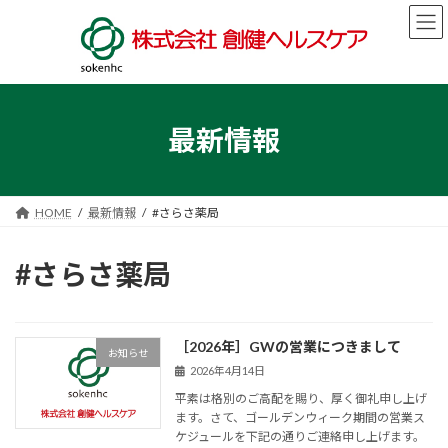
コ
ナ
ン
ビ
テ
ゲ
ン
ー
ツ
シ
へ
ョ
ス
ン
最新情報
キ
に
ッ
移
プ
動
HOME
最新情報
#さらさ薬局
#さらさ薬局
［2026年］GWの営業につきまして
お知らせ
2026年4月14日
平素は格別のご高配を賜り、厚く御礼申し上げ
ます。さて、ゴールデンウィーク期間の営業ス
ケジュールを下記の通りご連絡申し上げます。